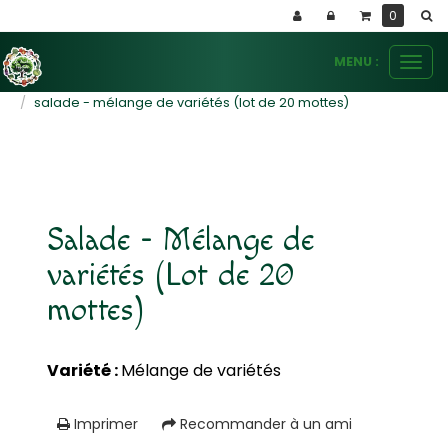
Panneau de gestion des cookies
0
MENU :
Ouvr
le
plants potagers
salades
salade - mélange de variétés (lot de 20 mottes)
men
Salade - Mélange de
variétés (Lot de 20
mottes)
Variété :
Mélange de variétés
Imprimer
Recommander à un ami