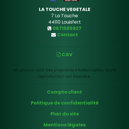
LA TOUCHE VEGETALE
7 La Touche
44110
Louisfert
0671585927
Contact
CGV
Les photos sont des propriétés intellectuelles, toute
reproduction est interdite.
Compte client
Politique de confidentialité
Plan du site
Mentions légales