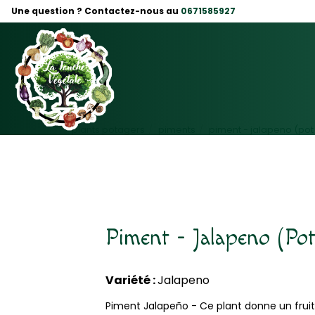
Panneau de gestion des cookies
Une question ? Contactez-nous au
0671585927
plants potagers
piments
piment - jalapeno (pot à
Piment - Jalapeno (Pot 
Variété :
Jalapeno
Piment Jalapeño - Ce plant donne un fruit 