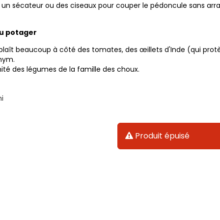
rs un sécateur ou des ciseaux pour couper le pédoncule sans arra
au potager
 plaît beaucoup à côté des tomates, des œillets d'Inde (qui prot
hym.
mité des légumes de la famille des choux.
i
Produit épuisé