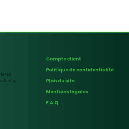
Compte client
Politique de confidentialité
riétés
Plan du site
production
Mentions légales
F.A.Q.