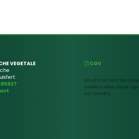
CHE VEGETALE
CGV
uche
uisfert
Les photos sont des prop
585927
intellectuelles, toute re
act
est interdite.