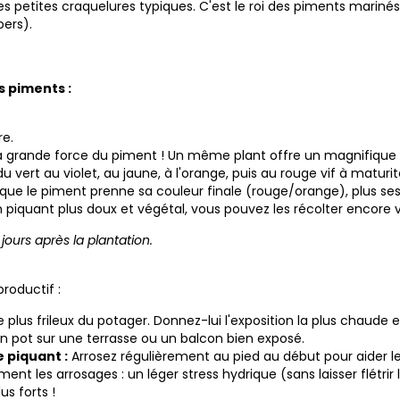
es petites craquelures typiques. C'est le roi des piments marinés !
ers).
s piments :
re.
la grande force du piment ! Un même plant offre un magnifique 
vert au violet, au jaune, à l'orange, puis au rouge vif à maturi
 que le piment prenne sa couleur finale (rouge/orange), plus se
n piquant plus doux et végétal, vous pouvez les récolter encore v
jours après la plantation.
productif :
e plus frileux du potager. Donnez-lui l'exposition la plus chaude et
n pot sur une terrasse ou un balcon bien exposé.
 piquant :
Arrosez régulièrement au pied au début pour aider le 
t les arrosages : un léger stress hydrique (sans laisser flétrir
us forts !