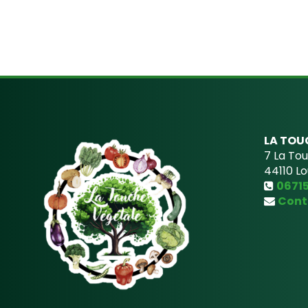
LA TOU
7 La To
44110
Lo
0671
Cont