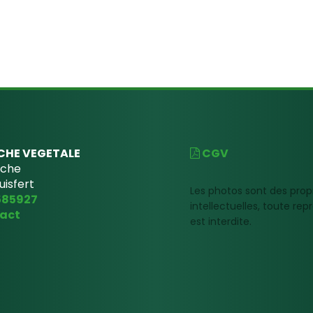
CHE VEGETALE
CGV
uche
uisfert
Les photos sont des prop
585927
intellectuelles, toute re
act
est interdite.