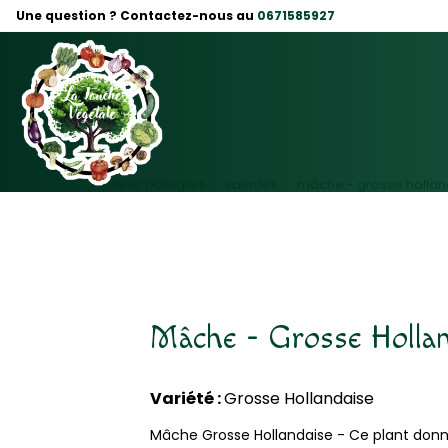
Panneau de gestion des cookies
Une question ? Contactez-nous au
0671585927
plants potagers
salades
mâche - grosse holland
Mâche - Grosse Hollan
Variété :
Grosse Hollandaise
Mâche Grosse Hollandaise - Ce plant donne 