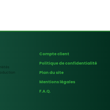
Compte client
Politique de confidentialité
riétés
Plan du site
production
Mentions légales
F.A.Q.