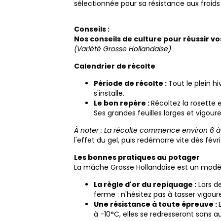
sélectionnée pour sa résistance aux froids 
Conseils :
Nos conseils de culture pour réussir v
(Variété Grosse Hollandaise)
Calendrier de récolte
Période de récolte :
Tout le plein h
s'installe.
Le bon repère :
Récoltez la rosette 
Ses grandes feuilles larges et vigou
À noter : La récolte commence environ 6 à 
l'effet du gel, puis redémarre vite dès févri
Les bonnes pratiques au potager
La mâche Grosse Hollandaise est un modèl
La règle d'or du repiquage :
Lors de
ferme : n'hésitez pas à tasser vigou
Une résistance à toute épreuve :
à -10°C, elles se redresseront sans 