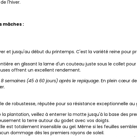
de l'hiver.
os mâches :
iver et jusqu'au début du printemps. C'est la variété reine pour pr
entière en glissant la lame d'un couteau juste sous le collet pour
reuses offrent un excellent rendement.
8 semaines (45 à 60 jours) après le repiquage.
En plein cœur de 
er.
e de robustesse, réputée pour sa résistance exceptionnelle au 
 la plantation, veillez à enterrer la motte jusqu'à la base des pr
reusement la terre autour du godet avec vos doigts.
Elle est totalement insensible au gel. Même si les feuilles sembl
aucun dommage dès les premiers rayons de soleil.