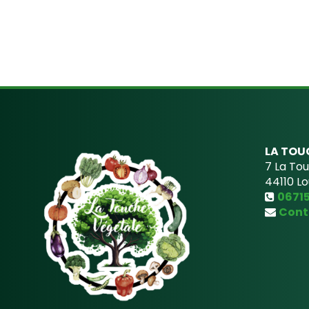
LA TOU
7 La To
44110
Lo
0671
Cont