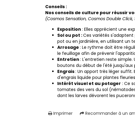
Conseils :
Nos conseils de culture pour réussir vo
(Cosmos Sensation, Cosmos Double Click, So
Exposition
: Elles apprécient une ex
Sol ou pot :
Ces variétés s'adaptent 
pot ou en jardinière, en utilisant un 
Arrosage
: Le rythme doit être régu
le feuillage afin de prévenir l'appariti
Entretien
: L'entretien reste simple
boutons du début de l'été jusqu'aux 
Engrais
: Un apport très léger suffit
d'engrais liquide pour plantes fleuri
Intérêt visuel et au potager
: Ce s
tomates des vers du sol (nématodes).
dont les larves dévorent les pucerons
Imprimer
Recommander à un am