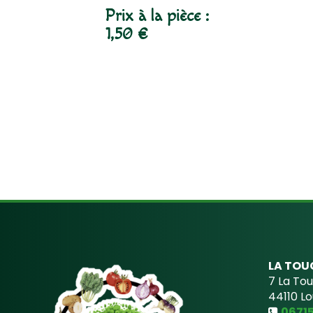
Prix à la pièce :
1,50 €
LA TOU
7 La To
44110
Lo
0671