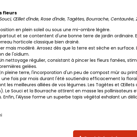
s fleurs
uci, Œillet d'Inde, Rose d'Inde, Tagètes, Bourrache, Centaurée, 
position en plein soleil ou sous une mi-ombre légère.
partout et se contentent d'une bonne terre de jardin ordinaire. 
terreau horticole classique bien drainé.
lier mais modéré. Arrosez dès que la terre est sèche en surface. Lo
on de l'oïdium.
. Un nettoyage régulier, consistant à pincer les fleurs fanées, st
premières gelées.
. En pleine terre, l'incorporation d'un peu de compost mûr au pri
es une fois par mois durant l'été soutiendra efficacement la flora
ont les meilleures alliées de vos légumes. Les Tagètes et Œillets
 Le Souci et la Bourrache attirent en masse les pollinisateurs e
. Enfin, l'Alysse forme un superbe tapis végétal exhalant un dél
i