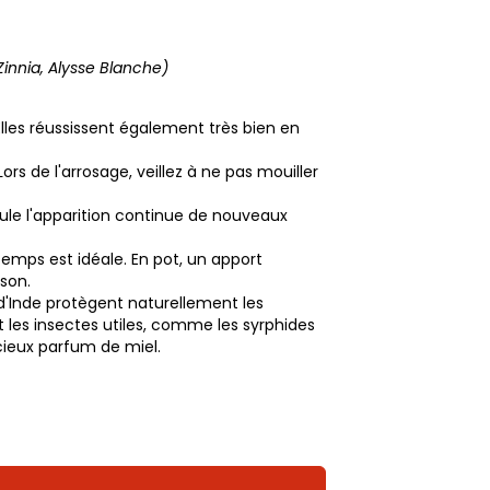
Zinnia, Alysse Blanche)
Elles réussissent également très bien en
rs de l'arrosage, veillez à ne pas mouiller
imule l'apparition continue de nouveaux
ntemps est idéale. En pot, un apport
ison.
 d'Inde protègent naturellement les
t les insectes utiles, comme les syrphides
icieux parfum de miel.