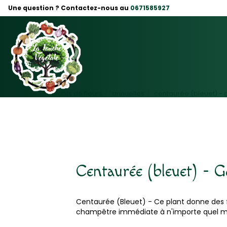
Panneau de gestion des cookies
Une question ? Contactez-nous au
0671585927
plants de fleurs
annuelles
centaurée (bleuet) - g
Centaurée (bleuet) - Go
Centaurée (Bleuet) - Ce plant donne des f
champêtre immédiate à n'importe quel mass