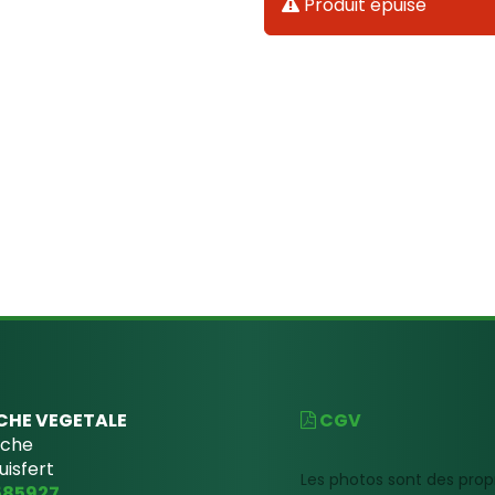
Produit épuisé
CHE VEGETALE
CGV
uche
uisfert
Les photos sont des prop
585927